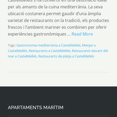
Castelldefels s’ha convertit en una destinació ideal
per als amants de la cuina mediterrània. La seva
ubicació costanera permet gaudir d’una àmplia
varietat de restaurants on la tradició, els productes
frescos i l’ambient mariner es combinen per oferir
experiències gastronòmiques …
Read More
Tags:
Gastronomia mediterrània a Castelldefels
,
Menjar a
Castelldefels
,
Restaurants a Castelldefels
,
Restaurants davant del
mar a Castelldefels
,
Restaurants de platja a Castelldefels
APARTAMENTS MARÍTIM