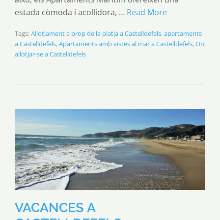
estada còmoda i acollidora, …
Read More
Tags:
Allotjament a prop de la platja a Castelldefels
,
apartaments
a Castelldefels
,
Apartaments amb vistes al mar a Castelldefels
,
On
allotjar-se a Castelldefels
VACANCES A