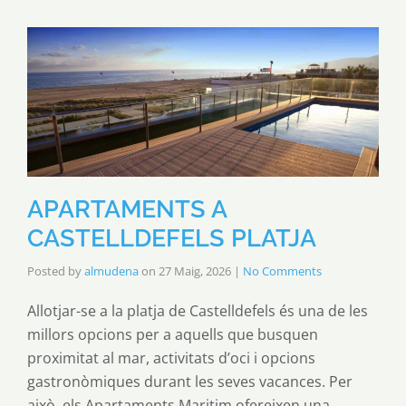
APARTAMENTS A
CASTELLDEFELS PLATJA
Posted by
almudena
on
27 Maig, 2026
|
No Comments
Allotjar-se a la platja de Castelldefels és una de les
millors opcions per a aquells que busquen
proximitat al mar, activitats d’oci i opcions
gastronòmiques durant les seves vacances. Per
això, els Apartaments Maritim ofereixen una