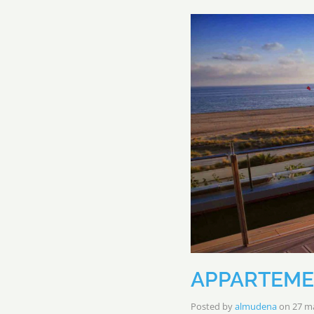
APPARTEME
Posted by
almudena
on
27 ma