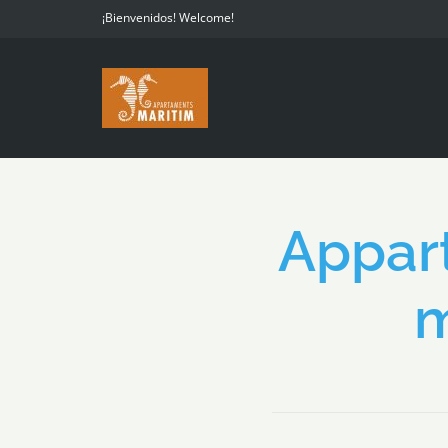
¡Bienvenidos! Welcome!
Appart
m