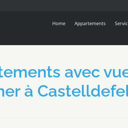
Home
Appartements
Servi
ements avec vue
er à Castelldefe