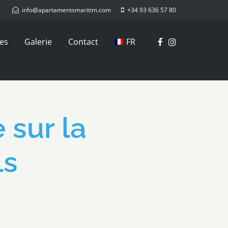
info@apartamentsmaritim.com
+34 93 636 57 80
ces
Galerie
Contact
FR
 sur la
ls