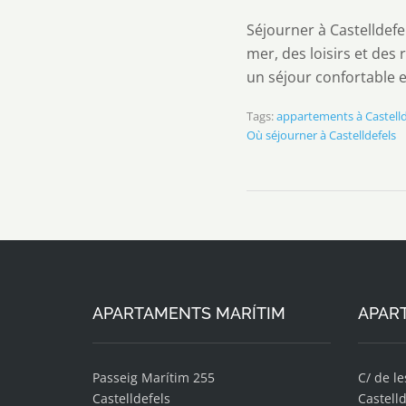
Séjourner à Castelldefe
mer, des loisirs et de
un séjour confortable e
Tags:
appartements à Castelld
Où séjourner à Castelldefels
APARTAMENTS MARÍTIM
APAR
Passeig Marítim 255
C/ de l
Castelldefels
Castelld