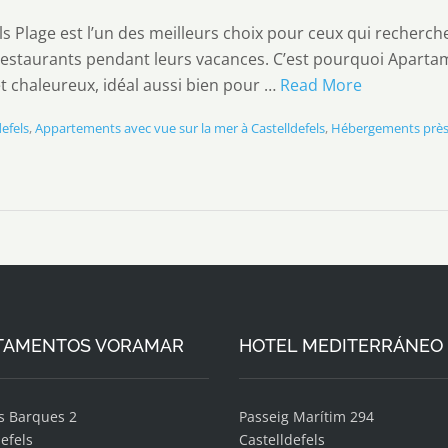
ls Plage est l’un des meilleurs choix pour ceux qui recherche
s restaurants pendant leurs vacances. C’est pourquoi Apart
t chaleureux, idéal aussi bien pour …
Read More
efels
,
Appartements avec vue sur la mer à Castelldefels
,
Hébergements près d
TAMENTOS VORAMAR
HOTEL MEDITERRÁNEO
es Barques 2
Passeig Marítim 294
efels
Castelldefels