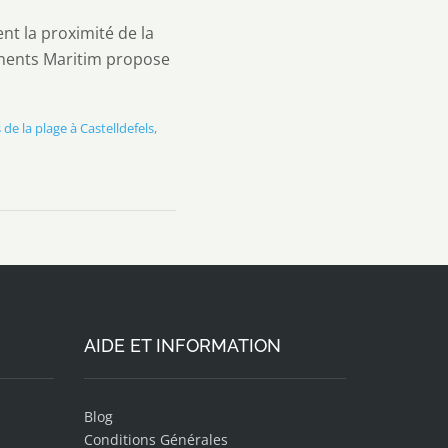
nt la proximité de la
aments Maritim propose
e la plage à Castelldefels
,
AIDE ET INFORMATION
Blog
Conditions Générales